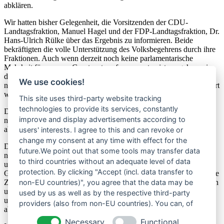
abklären.
Wir hatten bisher Gelegenheit, die Vorsitzenden der CDU-
Landtagsfraktion, Manuel Hagel und der FDP-Landtagsfraktion, Dr.
Hans-Ulrich Rülke über das Ergebnis zu informieren. Beide
bekräftigten die volle Unterstützung des Volksbegehrens durch ihre
Fraktionen. Auch wenn derzeit noch keine parlamentarische
Mehrheit für unseren Gesetzentwurf zu erwarten ist, so gehen wir
davon aus, dass bei einem erfolgreichen Volksbegehren die Karten
We use cookies!
neu gemischt werden, da ein klares Votum des Volkes nicht ignoriert
werden dürfte.
This site uses third-party website tracking
technologies to provide its services, constantly
Der SPD-Fraktion haben wir ebenfalls das Gespräch angeboten,
improve and display advertisements according to
nachdem laut Umfragen 57% der SPD-Wähler das Gendern
ablehnen.
users' interests. I agree to this and can revoke or
change my consent at any time with effect for the
Die Aktualität unseres Gesetzentwurfes besteht unverändert,
future.We point out that some tools may transfer data
nachdem es weiterhin Bestrebungen in Verwaltungen des Landes
to third countries without an adequate level of data
und der Kommunen, sowie in Hochschulen und Schulen gibt, das
protection. By clicking "Accept (incl. data transfer to
Gendern durch die Hintertür einzuführen. So werden neuerdings die
Zeugnisse in Stuttgarter Schulen gegendert und in den Universitäten
non-EU countries)", you agree that the data may be
und den Pädagogischen Hochschulen des Landes gibt es Vorgaben
used by us as well as by the respective third-party
und Empfehlungen zur Verwendung der Gendersprache
providers (also from non-EU countries). You can, of
abweichend von den Regeln des Rechtschreibrates.
course, change your cookie settings at any time.
Necessary
Functional