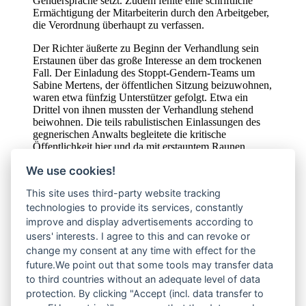
Gendersprache setzt. Zudem fehlte eine schriftliche
Ermächtigung der Mitarbeiterin durch den Arbeitgeber,
die Verordnung überhaupt zu verfassen.
Der Richter äußerte zu Beginn der Verhandlung sein
Erstaunen über das große Interesse an dem trockenen
Fall. Der Einladung des Stoppt-Gendern-Teams um
Sabine Mertens, der öffentlichen Sitzung beizuwohnen,
waren etwa fünfzig Unterstützer gefolgt. Etwa ein
Drittel von ihnen mussten der Verhandlung stehend
beiwohnen. Die teils rabulistischen Einlassungen des
gegnerischen Anwalts begleitete die kritische
Öffentlichkeit hier und da mit erstauntem Raunen.
We use cookies!
Sabine Mertens: „Ich freue mich natürlich, dass es für
die Mitarbeiterin in dem Fall glimpflich ausgegangen
This site uses third-party website tracking
ist. Alarmierend ist aber, dass ein Arbeitgeber laut
technologies to provide its services, constantly
Richter durchaus seine Mitarbeiter anweisen können
soll, zu „Gendern“. Im heute verhandelten Fall
improve and display advertisements according to
bewahrte also lediglich eine Formalie die Mitarbeiterin
users' interests. I agree to this and can revoke or
vor dem Schlimmsten. Das ist kein Sieg in der
change my consent at any time with effect for the
Gendersache an sich.“ Mertens weiter: „Ich warte
future.We point out that some tools may transfer data
immer noch darauf, dass aus dem gesamten deutschen
to third countries without an adequate level of data
Sprachraum homerisches Gelächter aufwallt gegenüber
protection. By clicking "Accept (incl. data transfer to
all jenen, die — egal in welcher Funktion — ihren